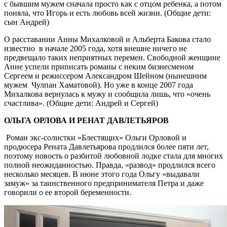
с бывшим мужем сначала просто как с отцом ребенка, а потом
поняла, что Игорь и есть любовь всей жизни. (Общие дети:
сын Андрей)
О расставании Анны Михалковой и Альберта Бакова стало
известно в начале 2005 года, хотя внешне ничего не
предвещало таких неприятных перемен. Свободной женщине
Анне успели приписать романы с неким бизнесменом
Сергеем и режиссером Александром Шейном (нынешним
мужем Чулпан Хаматовой). Но уже в конце 2007 года
Михалкова вернулась к мужу и сообщила лишь, что «очень
счастлива». (Общие дети: Андрей и Сергей)
ОЛЬГА ОРЛОВА И РЕНАТ ДАВЛЕТЬЯРОВ
Роман экс-солистки «Блестящих» Ольги Орловой и
продюсера Рената Давлетьярова продлился более пяти лет,
поэтому новость о разбитой любовной лодке стала для многих
полной неожиданностью. Правда, «развод» продлился всего
несколько месяцев. В июне этого года Ольгу «выдавали
замуж» за таинственного предпринимателя Петра и даже
говорили о ее второй беременности.