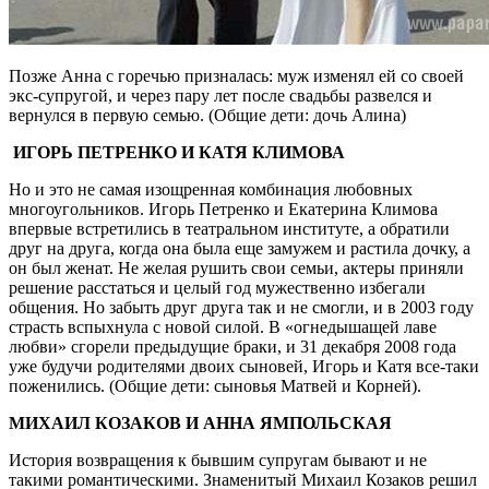
Позже Анна с горечью призналась: муж изменял ей со своей
экс-супругой, и через пару лет после свадьбы развелся и
вернулся в первую семью. (Общие дети: дочь Алина)
ИГОРЬ ПЕТРЕНКО И КАТЯ КЛИМОВА
Но и это не самая изощренная комбинация любовных
многоугольников. Игорь Петренко и Екатерина Климова
впервые встретились в театральном институте, а обратили
друг на друга, когда она была еще замужем и растила дочку, а
он был женат. Не желая рушить свои семьи, актеры приняли
решение расстаться и целый год мужественно избегали
общения. Но забыть друг друга так и не смогли, и в 2003 году
страсть вспыхнула с новой силой. В «огнедышащей лаве
любви» сгорели предыдущие браки, и 31 декабря 2008 года
уже будучи родителями двоих сыновей, Игорь и Катя все-таки
поженились. (Общие дети: сыновья Матвей и Корней).
МИХАИЛ КОЗАКОВ И АННА ЯМПОЛЬСКАЯ
История возвращения к бывшим супругам бывают и не
такими романтическими. Знаменитый Михаил Козаков решил