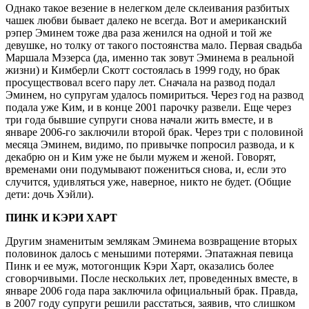
Однако такое везение в нелегком деле склеивания разбитых
чашек любви бывает далеко не всегда. Вот и американский
рэпер Эминем тоже два раза женился на одной и той же
девушке, но толку от такого постоянства мало. Первая свадьба
Маршала Мэзерса (да, именно так зовут Эминема в реальной
жизни) и Кимберли Скотт состоялась в 1999 году, но брак
просуществовал всего пару лет. Сначала на развод подал
Эминем, но супругам удалось помириться. Через год на развод
подала уже Ким, и в конце 2001 парочку развели. Еще через
три года бывшие супруги снова начали жить вместе, и в
январе 2006-го заключили второй брак. Через три с половиной
месяца Эминем, видимо, по привычке попросил развода, и к
декабрю он и Ким уже не были мужем и женой. Говорят,
временами они подумывают пожениться снова, и, если это
случится, удивляться уже, наверное, никто не будет. (Общие
дети: дочь Хэйли).
ПИНК И КЭРИ ХАРТ
Другим знаменитым землякам Эминема возвращение вторых
половинок далось с меньшими потерями. Эпатажная певица
Пинк и ее муж, мотогонщик Кэри Харт, оказались более
сговорчивыми. После нескольких лет, проведенных вместе, в
январе 2006 года пара заключила официальный брак. Правда,
в 2007 году супруги решили расстаться, заявив, что слишком