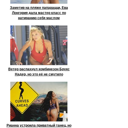
Заметив на пляже папарацци, Ева
Лонгория дала мастер класс по
натиранию себя маслом
Ветер распахнул комбинезон Брукс
Надер, но это её не смутило
Рианна устроила приватный танец, но