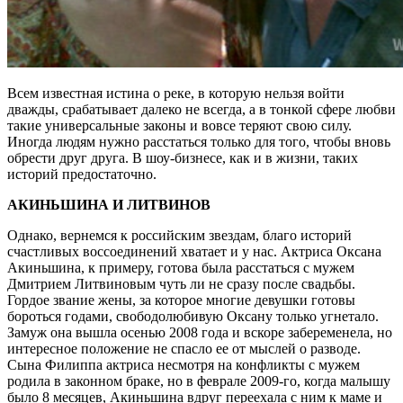
Всем известная истина о реке, в которую нельзя войти
дважды, срабатывает далеко не всегда, а в тонкой сфере любви
такие универсальные законы и вовсе теряют свою силу.
Иногда людям нужно расстаться только для того, чтобы вновь
обрести друг друга. В шоу-бизнесе, как и в жизни, таких
историй предостаточно.
АКИНЬШИНА И ЛИТВИНОВ
Однако, вернемся к российским звездам, благо историй
счастливых воссоединений хватает и у нас. Актриса Оксана
Акиньшина, к примеру, готова была расстаться с мужем
Дмитрием Литвиновым чуть ли не сразу после свадьбы.
Гордое звание жены, за которое многие девушки готовы
бороться годами, свободолюбивую Оксану только угнетало.
Замуж она вышла осенью 2008 года и вскоре забеременела, но
интересное положение не спасло ее от мыслей о разводе.
Сына Филиппа актриса несмотря на конфликты с мужем
родила в законном браке, но в феврале 2009-го, когда малышу
было 8 месяцев, Акиньшина вдруг переехала с ним к маме и