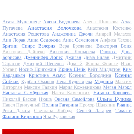
Алла
Агата Муцениеце
Алена Водонаева
Алена Шишкова
Анастасия Волочкова
Пугачева
Анастасия Костенко
Анастасия Решетова
Анджелина Джоли
Андрей Малахов
Анна Седокова
Ани Лорак
Анна Семенович
Анфиса Чехова
Виктория Боня
Бритни Спирс
Валерия
Вера Брежнева
Виктория Дайнеко
Виктория Лопырева
Глюкоза
Дана
Дмитрий
Борисова
Дженнифер Лопес
Джиган
Дима Билан
Дом 2
Тарасов
Дмитрий Шепелев
Жанна Фриске
Иван
Ургант
Иосиф Пригожин
Ирина Шейк
Кейт Миддлтон
Ким
Ксения Бородина
Ксения
Кардашьян
Кристина Асмус
Собчак
Курбан Омаров
Лера Кудрявцева
Мадонна
Максим
Виторган
Максим Галкин
Мария Кожевникова
Меган Маркл
Настасья Самбурская
Настя Каменских
Наташа Королева
Ольга Бузова
Николай Басков
Нюша
Оксана Самойлова
Павел Прилучный
Полина Гагарина
Прохор Шаляпин
Рианна
Тимати
Рита Дакота
Светлана Лобода
Сергей Лазарев
Филипп Киркоров
Яна Рудковская