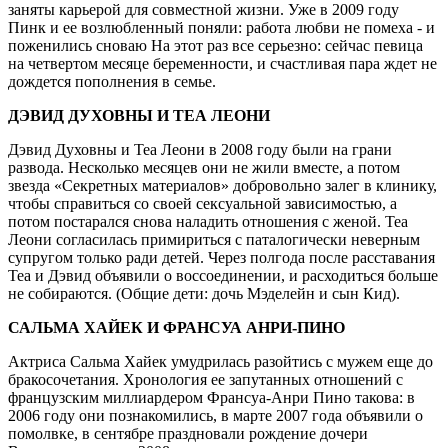
заняты карьерой для совместной жизни. Уже в 2009 году
Пинк и ее возлюбленный поняли: работа любви не помеха - и
поженились сноваю На этот раз все серьезно: сейчас певица
на четвертом месяце беременности, и счастливая пара ждет не
дождется пополнения в семье.
ДЭВИД ДУХОВНЫ И ТЕА ЛЕОНИ
Дэвид Духовны и Теа Леони в 2008 году были на грани
развода. Несколько месяцев они не жили вместе, а потом
звезда «Секретных материалов» добровольно залег в клинику,
чтобы справиться со своей сексуальной зависимостью, а
потом постарался снова наладить отношения с женой. Теа
Леони согласилась примириться с паталогически неверным
супругом только ради детей. Через полгода после расставания
Теа и Дэвид объявили о воссоединении, и расходиться больше
не собираются. (Общие дети: дочь Мэделейн и сын Кид).
САЛЬМА ХАЙЕК И ФРАНСУА АНРИ-ПИНО
Актриса Сальма Хайек умудрилась разойтись с мужем еще до
бракосочетания. Хронология ее запутанных отношений с
французским миллиардером Франсуа-Анри Пино такова: в
2006 году они познакомились, в марте 2007 года объявили о
помолвке, в сентябре праздновали рождение дочери