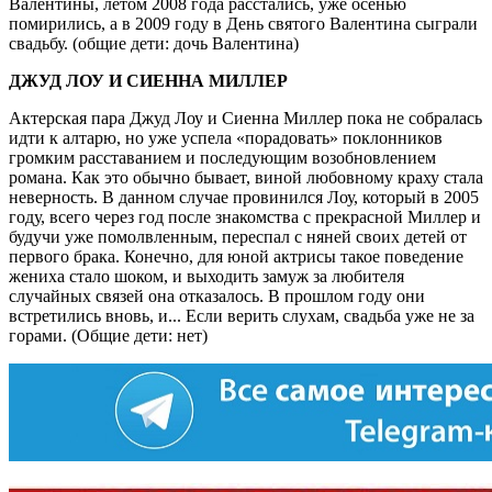
Валентины, летом 2008 года расстались, уже осенью
помирились, а в 2009 году в День святого Валентина сыграли
свадьбу. (общие дети: дочь Валентина)
ДЖУД ЛОУ И СИЕННА МИЛЛЕР
Актерская пара Джуд Лоу и Сиенна Миллер пока не собралась
идти к алтарю, но уже успела «порадовать» поклонников
громким расставанием и последующим возобновлением
романа. Как это обычно бывает, виной любовному краху стала
неверность. В данном случае провинился Лоу, который в 2005
году, всего через год после знакомства с прекрасной Миллер и
будучи уже помолвленным, переспал с няней своих детей от
первого брака. Конечно, для юной актрисы такое поведение
жениха стало шоком, и выходить замуж за любителя
случайных связей она отказалось. В прошлом году они
встретились вновь, и... Если верить слухам, свадьба уже не за
горами. (Общие дети: нет)