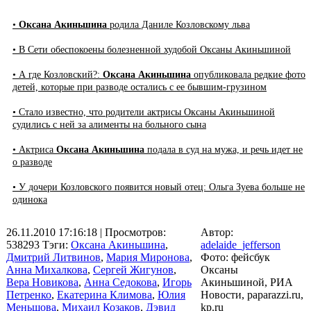
•
Оксана Акиньшина
родила Даниле Козловскому льва
• В Сети обеспокоены болезненной худобой Оксаны Акиньшиной
• А где Козловский?:
Оксана Акиньшина
опубликовала редкие фото
детей, которые при разводе остались с ее бывшим-грузином
• Стало известно, что родители актрисы Оксаны Акиньшиной
судились с ней за алименты на больного сына
• Актриса
Оксана Акиньшина
подала в суд на мужа, и речь идет не
о разводе
• У дочери Козловского появится новый отец: Ольга Зуева больше не
одинока
26.11.2010 17:16:18
| Просмотров:
Автор:
538293
Тэги:
Оксана Акиньшина
,
adelaide_jefferson
Дмитрий Литвинов
,
Мария Миронова
,
Фото: фейсбук
Анна Михалкова
,
Сергей Жигунов
,
Оксаны
Вера Новикова
,
Анна Седокова
,
Игорь
Акиньшиной, РИА
Петренко
,
Екатерина Климова
,
Юлия
Новости, paparazzi.ru,
Меньшова
,
Михаил Козаков
,
Дэвид
kp.ru