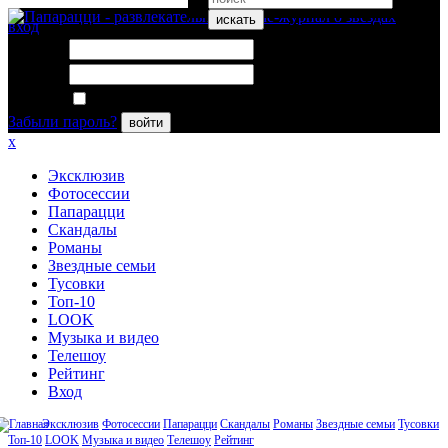
искать
вход
Логин:
Пароль:
Запомнить меня
Забыли пароль?
войти
x
Эксклюзив
Фотосессии
Папарацци
Скандалы
Романы
Звездные семьи
Тусовки
Топ-10
LOOK
Музыка и видео
Телешоу
Рейтинг
Вход
Эксклюзив
Фотосессии
Папарацци
Скандалы
Романы
Звездные семьи
Тусовки
Топ-10
LOOK
Музыка и видео
Телешоу
Рейтинг